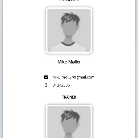
Mike Møller
Mik3.moll3r@gmail.com
31242335
TRÆNER