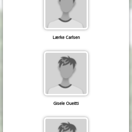
Lærke Carlsen
Gisele Oueitti