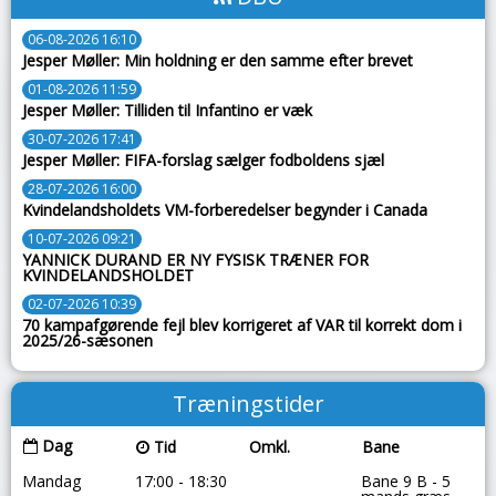
06-08-2026 16:10
Jesper Møller: Min holdning er den samme efter brevet
01-08-2026 11:59
Jesper Møller: Tilliden til Infantino er væk
30-07-2026 17:41
Jesper Møller: FIFA-forslag sælger fodboldens sjæl
28-07-2026 16:00
Kvindelandsholdets VM-forberedelser begynder i Canada
10-07-2026 09:21
YANNICK DURAND ER NY FYSISK TRÆNER FOR
KVINDELANDSHOLDET
02-07-2026 10:39
70 kampafgørende fejl blev korrigeret af VAR til korrekt dom i
2025/26-sæsonen
Træningstider
Dag
Tid
Omkl.
Bane
Mandag
17:00 - 18:30
Bane 9 B - 5