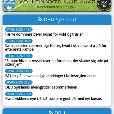
DBU Sjælland
07-08-2026 11:30
Færre dommere bliver udsat for vold og trusler
07-08-2026 06:00
Sæsonstarten nærmer sig: Her er, hvad I skal have styr på før
efterårets kampe
03-07-2026 11:00
”Et barn bliver stresset over en forælder, der skaber sig ude på
sidelinjen”
02-07-2026 13:27
Få tjek på de væsentlige ændringer i fællesreglementet
30-06-2026 12:35
DBU Sjællands åbningstider i sommerferien
25-06-2026 11:45
Klæd klubbens nye U6-U8-trænere godt på med nyt kursus
DBU