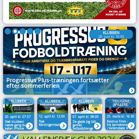
KLUBBEN
28. juni kl. 10:00
Progressus Plus-træningen fortsætter
efter sommerferien
KLUBBEN
KLUBBEN
KLUBBEN
TIDLIGERE
SPILLERE
12. april kl. 12:00
25. marts kl. 16:30
20. april kl. 07:57
07. april kl. 08:00
Nye
Rasmus From -
Støt klubben
De glade (og lidt
Kontingentsatser
Fra barndommen
næste gang du
gamle)
i Vallensbæk IF til
køber iPhone
fodbolddrenge
Træner i VSK
eller iPad📱
søger nye spillere