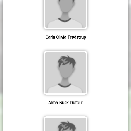
Carla Olivia Frødstrup
Alma Busk Dufour