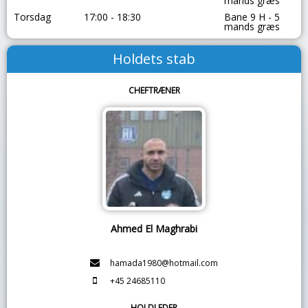
mands græs
Torsdag
17:00 - 18:30
Bane 9 H - 5
mands græs
Holdets stab
CHEFTRÆNER
Ahmed El Maghrabi
hamada1980@hotmail.com
+45 24685110
HOLDLEDER