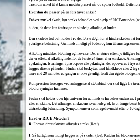
Træn din ankel til at kunne modstå presset når du spiller fodbold. Dette for
Hvordan du passer på en forstuvet ankel?
Enhver muskel skade, bør straks behandles ved hjælp af RICE-metoden (rest, 
huden, da dette kan forårsage en skadelig afkøling af huden.
Den skadede fod bør holdes i ro det første døgn for at hindre skaden i at for
yderligere belastning. Gå mindst muligt på foden og kun til smertegrænsen.
Afkøling mindsker blødning og hævelse. Der er større effekt jo tidligere be
der er effekt af afkøling indenfor de første 24 timer efter en skade. Afk
i pakningen. Isterninger i plasticpose elle pakninger, der opbevares i fryse
lægges direkte på huden. Huden skal beskyttes med håndklæde eller 2 lag st
mere end 20 minutter ad gangen er ikke gavnlig, fordi den øgede blodgenne
Kompression foretages ved anlæggelse af støttebind, der skal ligge fra tæer
blodforsyningen hæmmes.
Foden skal holdes over hjerteniveau for at mindske hævelsestendensen. I pra
eller en skinne. Det afhænger af skadens sværhedsgrad, hvor længe benet bør
tilstrækkelig behandling. Symptomerne er som regel svundet efter 5-10 dage
Hvad er RICE-Metoden?
R
: Fortsat idrætsaktivitet afbrydes straks (Rest).
I
: Så hurtigt so
m muligt lægges is på skaden (Ice). Kulden får blodkarrerne