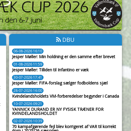
DBU
06-08-2026 16:10
Jesper Møller: Min holdning er den samme efter brevet
01-08-2026 11:59
Jesper Møller: Tilliden til Infantino er væk
30-07-2026 17:41
Jesper Møller: FIFA-forslag sælger fodboldens sjæl
28-07-2026 16:00
Kvindelandsholdets VM-forberedelser begynder i Canada
10-07-2026 09:21
t
YANNICK DURAND ER NY FYSISK TRÆNER FOR
KVINDELANDSHOLDET
02-07-2026 10:39
70 kampafgørende fejl blev korrigeret af VAR til korrekt
dom i 2025/26-sæsonen