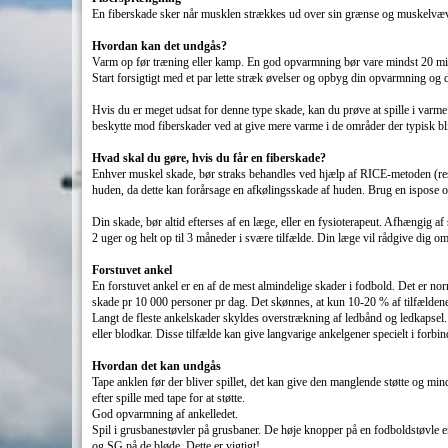
En fiberskade sker når musklen strækkes ud over sin grænse og muskelvæv 
Hvordan kan det undgås?
Varm op før træning eller kamp. En god opvarmning bør vare mindst 20 mi
Start forsigtigt med et par lette stræk øvelser og opbyg din opvarmning og 
Hvis du er meget udsat for denne type skade, kan du prøve at spille i varme
beskytte mod fiberskader ved at give mere varme i de områder der typisk bli
Hvad skal du gøre, hvis du får en fiberskade?
Enhver muskel skade, bør straks behandles ved hjælp af RICE-metoden (rest, 
huden, da dette kan forårsage en afkølingsskade af huden. Brug en ispose om
Din skade, bør altid efterses af en læge, eller en fysioterapeut. Afhængig a
2 uger og helt op til 3 måneder i svære tilfælde. Din læge vil rådgive dig om
Forstuvet ankel
En forstuvet ankel er en af de mest almindelige skader i fodbold. Det er nor
skade pr 10 000 personer pr dag. Det skønnes, at kun 10-20 % af tilfælden
Langt de fleste ankelskader skyldes overstrækning af ledbånd og ledkapsel. 
eller blodkar. Disse tilfælde kan give langvarige ankelgener specielt i forbi
Hvordan det kan undgås
Tape anklen før der bliver spillet, det kan give den manglende støtte og min
efter spille med tape for at støtte.
God opvarmning af ankelledet.
Spil i grusbanestøvler på grusbaner. De høje knopper på en fodboldstøvle 
og SG på de bløde. Dette er vigtigt!