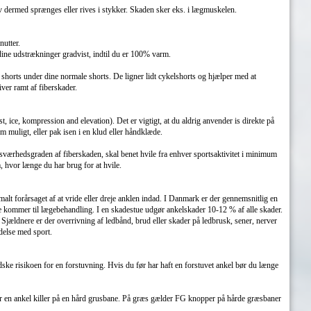
dermed sprænges eller rives i stykker. Skaden sker eks. i lægmuskelen.
nutter.
dine udstrækninger gradvist, indtil du er 100% varm.
 shorts under dine normale shorts. De ligner lidt cykelshorts og hjælper med at
ver ramt af fiberskader.
ice, kompression and elevation). Det er vigtigt, at du aldrig anvender is direkte på
 muligt, eller pak isen i en klud eller håndklæde.
f sværhedsgraden af fiberskaden, skal benet hvile fra enhver sportsaktivitet i minimum
, hvor længe du har brug for at hvile.
malt forårsaget af at vride eller dreje anklen indad. I Danmark er der gennemsnitlig en
e kommer til lægebehandling. I en skadestue udgør ankelskader 10-12 % af alle skader.
Sjældnere er der overrivning af ledbånd, brud eller skader på ledbrusk, sener, nerver
ndelse med sport.
dske risikoen for en forstuvning. Hvis du før har haft en forstuvet ankel bør du længe
er en ankel killer på en hård grusbane. På græs gælder FG knopper på hårde græsbaner