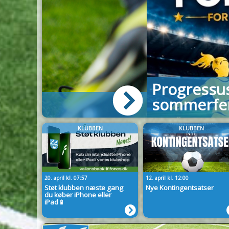
Progressus Plus-træninge
sommerferien
KLUBBEN
KLUBBEN
20. april kl. 07:57
12. april kl. 12:00
Støt klubben næste gang
Nye Kontingentsatser
du køber iPhone eller
iPad📱