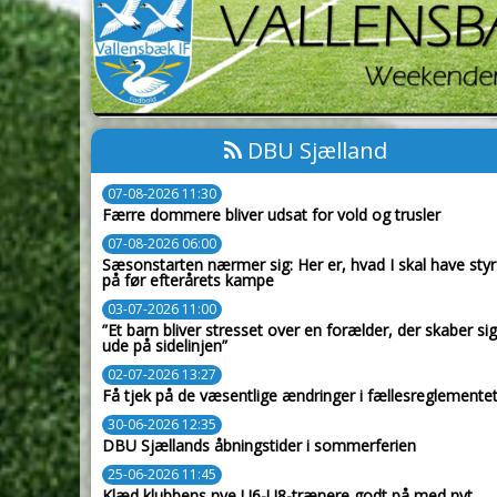
DBU Sjælland
07-08-2026 11:30
Færre dommere bliver udsat for vold og trusler
07-08-2026 06:00
Sæsonstarten nærmer sig: Her er, hvad I skal have styr
på før efterårets kampe
03-07-2026 11:00
”Et barn bliver stresset over en forælder, der skaber sig
ude på sidelinjen”
02-07-2026 13:27
Få tjek på de væsentlige ændringer i fællesreglemente
30-06-2026 12:35
DBU Sjællands åbningstider i sommerferien
25-06-2026 11:45
Klæd klubbens nye U6-U8-trænere godt på med nyt