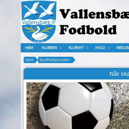
HJEM
KLUBBEN
KLUBNYT
HOLD
MEDLE
Hjem
Sundhedsportalen
Når ska