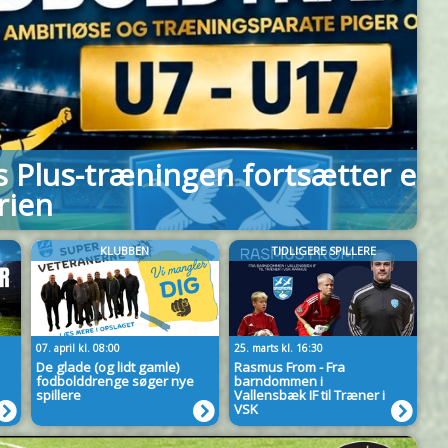
n fortsætter efter
E
KLUBBEN
TIDLIGERE SPILLERE
07. april kl. 08:00
25. marts kl. 16:30
De glade (og lidt gamle)
Rasmus From - Fra
fodbolddrenge søger nye
barndommen i
spillere
Vallensbæk IF til Træner i
VSK