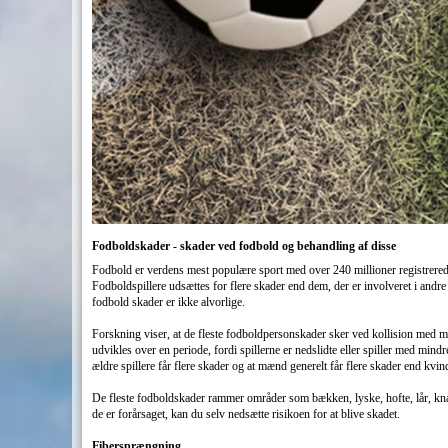
Fodboldskader - skader ved fodbold og behandling af disse
Fodbold er verdens mest populære sport med over 240 millioner registrerede s
Fodboldspillere udsættes for flere skader end dem, der er involveret i andr
fodbold skader er ikke alvorlige.
Forskning viser, at de fleste fodboldpersonskader sker ved kollision med m
udvikles over en periode, fordi spillerne er nedslidte eller spiller med mindr
ældre spillere får flere skader og at mænd generelt får flere skader end kvin
De fleste fodboldskader rammer områder som bækken, lyske, hofte, lår, knæ
de er forårsaget, kan du selv nedsætte risikoen for at blive skadet.
Fibersprængning