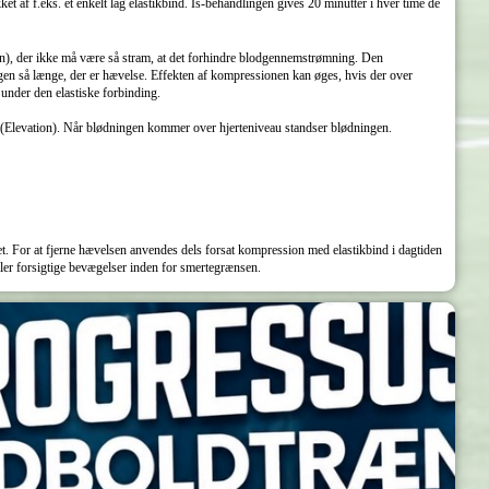
t af f.eks. et enkelt lag elastikbind. Is-behandlingen gives 20 minutter i hver time de
), der ikke må være så stram, at det forhindre blodgennemstrømning. Den
n så længe, der er hævelse. Effekten af kompressionen kan øges, hvis der over
e under den elastiske forbinding.
e (Elevation). Når blødningen kommer over hjerteniveau standser blødningen.
t. For at fjerne hævelsen anvendes dels forsat kompression med elastikbind i dagtiden
ler forsigtige bevægelser inden for smertegrænsen.
KLUBBEN
28. juni kl. 10:00