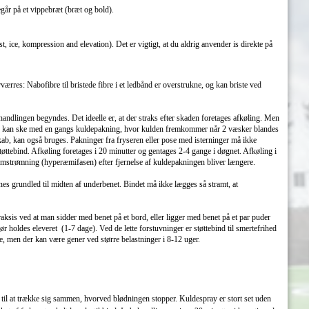
egår på et vippebræt (bræt og bold).
ice, kompression and elevation). Det er vigtigt, at du aldrig anvender is direkte på
værres: Nabofibre til bristede fibre i et ledbånd er overstrukne, og kan briste ved
handlingen begyndes. Det ideelle er, at der straks efter skaden foretages afkøling. Men
øling kan ske med en gangs kuldepakning, hvor kulden fremkommer når 2 væsker blandes
skab, kan også bruges. Pakninger fra fryseren eller pose med isterninger må ikke
øttebind. Afkøling foretages i 20 minutter og gentages 2-4 gange i døgnet. Afkøling i
mstrømning (hyperæmifasen) efter fjernelse af kuldepakningen bliver længere.
nes grundled til midten af underbenet. Bindet må ikke lægges så stramt, at
ksis ved at man sidder med benet på et bord, eller ligger med benet på et par puder
 holdes eleveret (1-7 dage). Ved de lette forstuvninger er støttebind til smertefrihed
, men der kan være gener ved større belastninger i 8-12 uger.
 til at trække sig sammen, hvorved blødningen stopper. Kuldespray er stort set uden