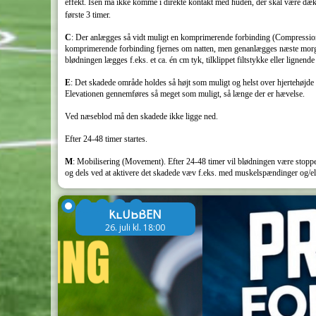
effekt. Isen må ikke komme i direkte kontakt med huden, der skal være dække
første 3 timer.
C
: Der anlægges så vidt muligt en komprimerende forbinding (Compression
komprimerende forbinding fjernes om natten, men genanlægges næste morge
blødningen lægges f.eks. et ca. én cm tyk, tilklippet filtstykke eller lignend
E
: Det skadede område holdes så højt som muligt og helst over hjertehøjd
Elevationen gennemføres så meget som muligt, så længe der er hævelse.
Ved næseblod må den skadede ikke ligge ned.
Efter 24-48 timer startes.
M
: Mobilisering (Movement). Efter 24-48 timer vil blødningen være stoppe
og dels ved at aktivere det skadede væv f.eks. med muskelspændinger og/el