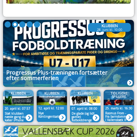
KLUBBEN
28. juni kl. 10:00
Progressus Plus-træningen fortsætter
efter sommerferien
KLUBBEN
KLUBBEN
KLUBBEN
TIDLIGERE
SPILLERE
12. april kl. 12:00
25. marts kl. 16:30
20. april kl. 07:57
07. april kl. 08:00
Nye
Rasmus From -
Støt klubben
De glade (og lidt
Kontingentsatser
Fra barndommen
næste gang du
gamle)
i Vallensbæk IF til
køber iPhone
fodbolddrenge
Træner i VSK
eller iPad📱
søger nye spillere