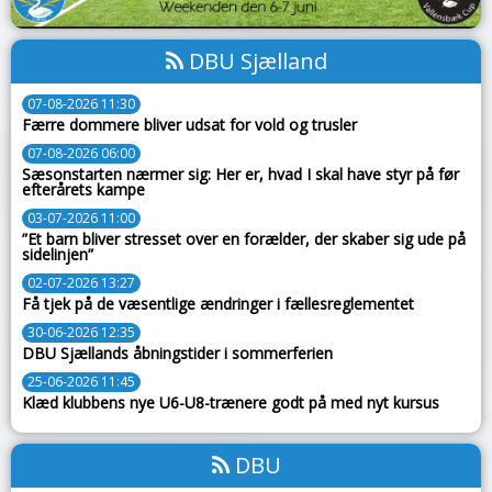
DBU Sjælland
07-08-2026 11:30
Færre dommere bliver udsat for vold og trusler
07-08-2026 06:00
Sæsonstarten nærmer sig: Her er, hvad I skal have styr på før
efterårets kampe
03-07-2026 11:00
”Et barn bliver stresset over en forælder, der skaber sig ude på
sidelinjen”
02-07-2026 13:27
Få tjek på de væsentlige ændringer i fællesreglementet
30-06-2026 12:35
DBU Sjællands åbningstider i sommerferien
25-06-2026 11:45
Klæd klubbens nye U6-U8-trænere godt på med nyt kursus
DBU