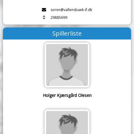
soren@vallensbaek-if.dk
29885699
Spillerliste
Holger Kjærsgård Olesen