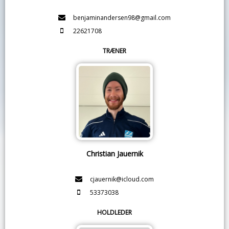
benjaminandersen98@gmail.com
22621708
TRÆNER
Christian Jauernik
cjauernik@icloud.com
53373038
HOLDLEDER