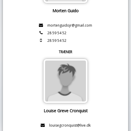
Morten Guido
mortenguidojr@gmail.com
28 59 54 52
28 59 54 52
TRÆNER
Louise Greve Cronquist
louisegcronquist@live.dk