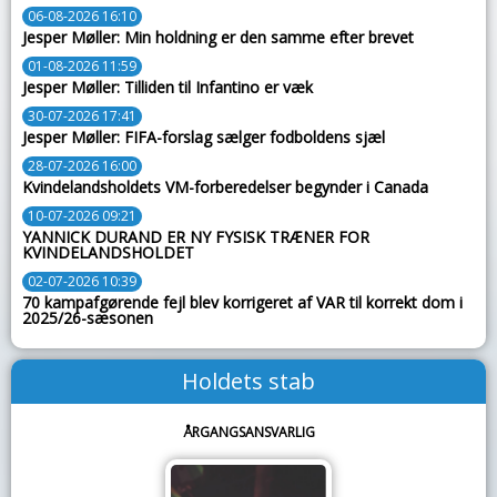
06-08-2026 16:10
Jesper Møller: Min holdning er den samme efter brevet
01-08-2026 11:59
Jesper Møller: Tilliden til Infantino er væk
30-07-2026 17:41
Jesper Møller: FIFA-forslag sælger fodboldens sjæl
28-07-2026 16:00
Kvindelandsholdets VM-forberedelser begynder i Canada
10-07-2026 09:21
YANNICK DURAND ER NY FYSISK TRÆNER FOR
KVINDELANDSHOLDET
02-07-2026 10:39
70 kampafgørende fejl blev korrigeret af VAR til korrekt dom i
2025/26-sæsonen
Holdets stab
ÅRGANGSANSVARLIG