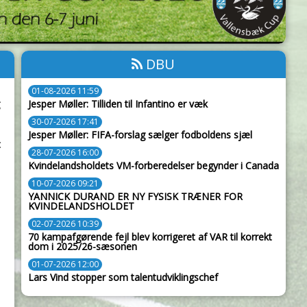
DBU
01-08-2026 11:59
Jesper Møller: Tilliden til Infantino er væk
30-07-2026 17:41
Jesper Møller: FIFA-forslag sælger fodboldens sjæl
t
28-07-2026 16:00
Kvindelandsholdets VM-forberedelser begynder i Canada
10-07-2026 09:21
YANNICK DURAND ER NY FYSISK TRÆNER FOR
KVINDELANDSHOLDET
02-07-2026 10:39
70 kampafgørende fejl blev korrigeret af VAR til korrekt
dom i 2025/26-sæsonen
01-07-2026 12:00
Lars Vind stopper som talentudviklingschef