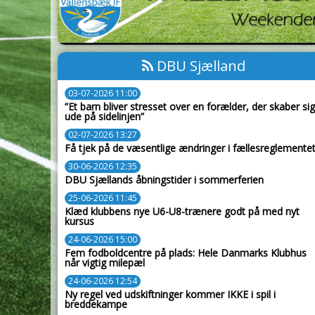
DBU Sjælland
03-07-2026 11:00
”Et barn bliver stresset over en forælder, der skaber sig
ude på sidelinjen”
02-07-2026 13:27
Få tjek på de væsentlige ændringer i fællesreglemente
30-06-2026 12:35
DBU Sjællands åbningstider i sommerferien
25-06-2026 11:45
Klæd klubbens nye U6-U8-trænere godt på med nyt
kursus
24-06-2026 15:00
Fem fodboldcentre på plads: Hele Danmarks Klubhus
når vigtig milepæl
24-06-2026 12:54
Ny regel ved udskiftninger kommer IKKE i spil i
breddekampe