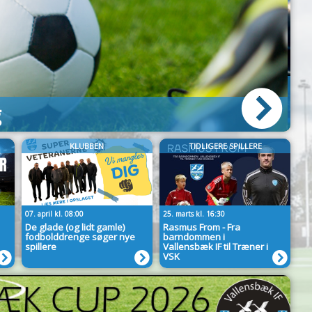
n fortsætter efter
E
KLUBBEN
TIDLIGERE SPILLERE
07. april kl. 08:00
25. marts kl. 16:30
De glade (og lidt gamle)
Rasmus From - Fra
fodbolddrenge søger nye
barndommen i
spillere
Vallensbæk IF til Træner i
VSK