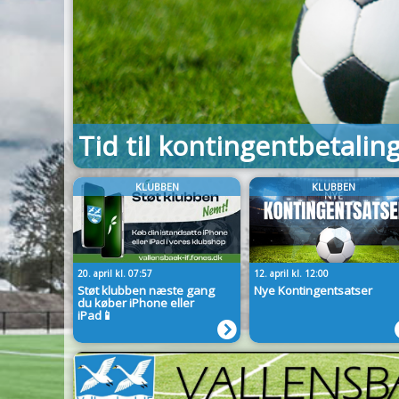
Progressus Plus-træninge
sommerferien
KLUBBEN
KLUBBEN
20. april kl. 07:57
12. april kl. 12:00
Støt klubben næste gang
Nye Kontingentsatser
du køber iPhone eller
iPad📱