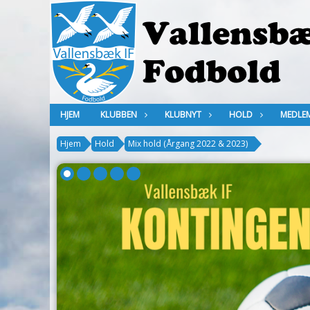
HJEM
KLUBBEN
KLUBNYT
HOLD
MEDLE
Hjem
Hold
Mix hold (Årgang 2022 & 2023)