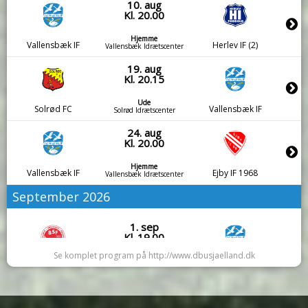
10. aug
Kl. 20.00
Hjemme
Vallensbæk IF
Herlev IF (2)
Vallensbæk Idrætscenter
19. aug
Kl. 20.15
Ude
Solrød FC
Vallensbæk IF
Solrød Idrætscenter
24. aug
Kl. 20.00
Hjemme
Vallensbæk IF
Ejby IF 1968
Vallensbæk Idrætscenter
September 2026
1. sep
Kl. 19.00
Se komplet program på http://www.dbusjaelland.dk
Ude
BSF (2)
Vallensbæk IF
Ballerup Idrætspark
7. sep
Kl. 20.00