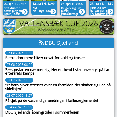
12. april kl. 12:00
25. marts kl. 16:30
20. april kl. 07:57
07. april kl. 08:00
Nye
Rasmus From -
Støt klubben
De glade (og lidt
Kontingentsatser
Fra barndommen
næste gang du
gamle)
i Vallensbæk IF til
køber iPhone
fodbolddrenge
Træner i VSK
eller iPad📱
søger nye spillere
DBU Sjælland
07-08-2026 11:30
Færre dommere bliver udsat for vold og trusler
07-08-2026 06:00
Sæsonstarten nærmer sig: Her er, hvad I skal have styr på før
efterårets kampe
03-07-2026 11:00
”Et barn bliver stresset over en forælder, der skaber sig ude på
sidelinjen”
02-07-2026 13:27
Få tjek på de væsentlige ændringer i fællesreglementet
30-06-2026 12:35
DBU Sjællands åbningstider i sommerferien