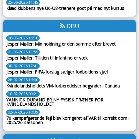
25-06-2026 11:45
Klæd klubbens nye U6-U8-trænere godt på med nyt kursus
DBU
06-08-2026 16:10
Jesper Møller: Min holdning er den samme efter brevet
01-08-2026 11:59
Jesper Møller: Tilliden til Infantino er væk
30-07-2026 17:41
Jesper Møller: FIFA-forslag sælger fodboldens sjæl
28-07-2026 16:00
Kvindelandsholdets VM-forberedelser begynder i Canada
10-07-2026 09:21
YANNICK DURAND ER NY FYSISK TRÆNER FOR
KVINDELANDSHOLDET
02-07-2026 10:39
70 kampafgørende fejl blev korrigeret af VAR til korrekt dom i
2025/26-sæsonen