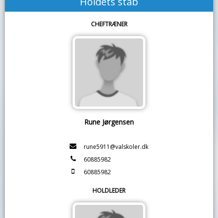
Holdets stab
CHEFTRÆNER
Rune Jørgensen
rune5911@valskoler.dk
60885982
60885982
HOLDLEDER