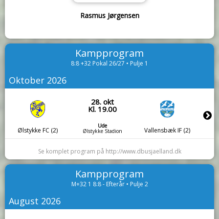
Rasmus Jørgensen
Kampprogram
8:8 +32 Pokal 26/27 • Pulje 1
Oktober 2026
28. okt
Kl. 19.00
Ude
Ølstykke FC (2)
Vallensbæk IF (2)
Ølstykke Stadion
Se komplet program på http://www.dbusjaelland.dk
Kampprogram
M+32 1 8:8 - Efterår • Pulje 2
August 2026