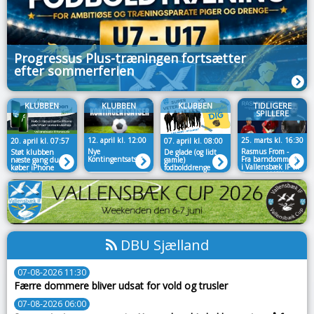
Progressus Plus-træningen fortsætter
efter sommerferien
KLUBBEN
KLUBBEN
KLUBBEN
TIDLIGERE
SPILLERE
12. april kl. 12:00
25. marts kl. 16:30
20. april kl. 07:57
07. april kl. 08:00
Nye
Rasmus From -
Støt klubben
De glade (og lidt
Kontingentsatser
Fra barndommen
næste gang du
gamle)
i Vallensbæk IF til
køber iPhone
fodbolddrenge
Træner i VSK
eller iPad📱
søger nye spillere
DBU Sjælland
07-08-2026 11:30
Færre dommere bliver udsat for vold og trusler
07-08-2026 06:00