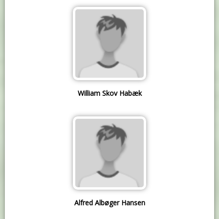
William Skov Habæk
Alfred Albøger Hansen