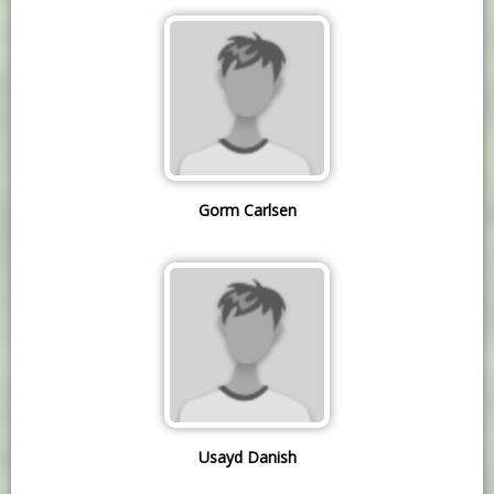
Gorm Carlsen
Usayd Danish