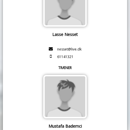
Lasse Nesset
nesset@live.dk
61141321
TRÆNER
Mustafa Bademci