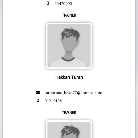
25470990
TRÆNER
Hakkan Turan
turancano_hako77@hotmail.com
31219138
TRÆNER