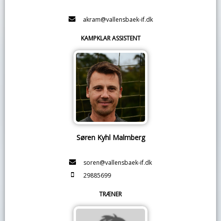
akram@vallensbaek-if.dk
KAMPKLAR ASSISTENT
Søren Kyhl Malmberg
soren@vallensbaek-if.dk
29885699
TRÆNER