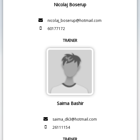
Nicolaj Boserup
nicolaj_boserup@hotmail.com
60177172
TRÆNER
Saima Bashir
saima_dk3@hotmail.com
26111154
TRÆNER