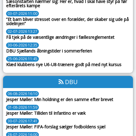
Sæsonstarten nærmer sig: Her er, hvad I skal have styr på før
efterårets kampe
03-07-2026 11:00
”Et barn bliver stresset over en forælder, der skaber sig ude på
sidelinjen”
02-07-2026 13:27
Få tjek på de væsentlige ændringer i fællesreglementet
30-06-2026 12:35
DBU Sjællands åbningstider i sommerferien
25-06-2026 11:45
Klæd klubbens nye U6-U8-trænere godt på med nyt kursus
DBU
06-08-2026 16:10
Jesper Møller: Min holdning er den samme efter brevet
01-08-2026 11:59
Jesper Møller: Tilliden til Infantino er væk
30-07-2026 17:41
Jesper Møller: FIFA-forslag sælger fodboldens sjæl
28-07-2026 16:00