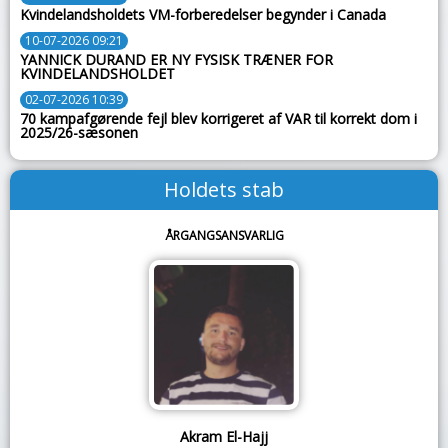
Kvindelandsholdets VM-forberedelser begynder i Canada
10-07-2026 09:21
YANNICK DURAND ER NY FYSISK TRÆNER FOR
KVINDELANDSHOLDET
02-07-2026 10:39
70 kampafgørende fejl blev korrigeret af VAR til korrekt dom i
2025/26-sæsonen
Holdets stab
ÅRGANGSANSVARLIG
Akram El-Hajj