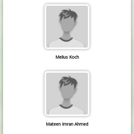
Melius Koch
Mateen Imran Ahmed