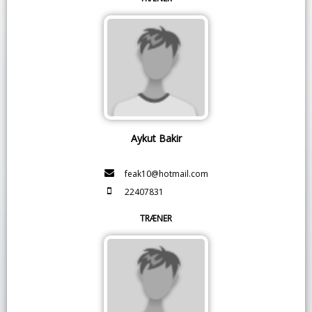
Aykut Bakir
feak10@hotmail.com
22407831
TRÆNER