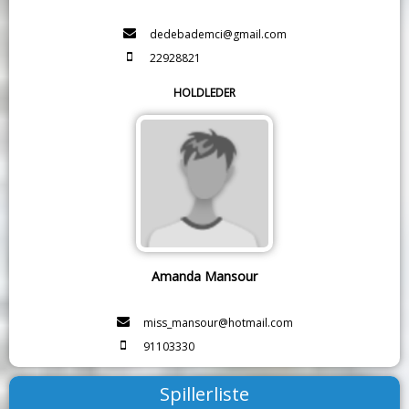
dedebademci@gmail.com
22928821
HOLDLEDER
Amanda Mansour
miss_mansour@hotmail.com
91103330
Spillerliste