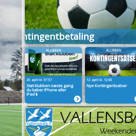
Progressus Plus-træninge
sommerferien
KLUBBEN
KLUBBEN
20. april kl. 07:57
12. april kl. 12:00
Støt klubben næste gang
Nye Kontingentsatser
du køber iPhone eller
iPad📱