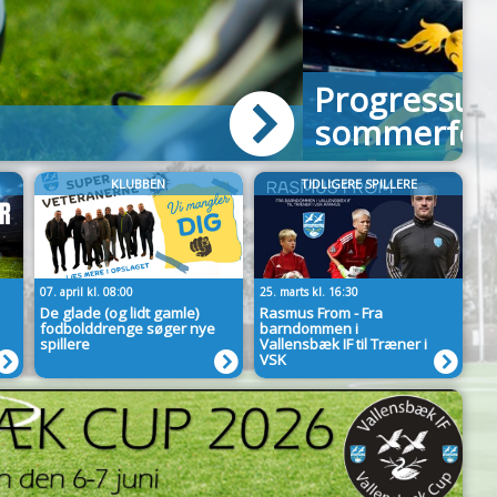
n fortsætter efter
E
KLUBBEN
TIDLIGERE SPILLERE
07. april kl. 08:00
25. marts kl. 16:30
De glade (og lidt gamle)
Rasmus From - Fra
fodbolddrenge søger nye
barndommen i
spillere
Vallensbæk IF til Træner i
VSK