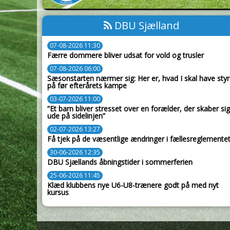
DBU Sjælland
07-08-2026 11:30
Færre dommere bliver udsat for vold og trusler
07-08-2026 06:00
Sæsonstarten nærmer sig: Her er, hvad I skal have styr
på før efterårets kampe
03-07-2026 11:00
”Et barn bliver stresset over en forælder, der skaber sig
ude på sidelinjen”
02-07-2026 13:27
Få tjek på de væsentlige ændringer i fællesreglemente
30-06-2026 12:35
DBU Sjællands åbningstider i sommerferien
25-06-2026 11:45
Klæd klubbens nye U6-U8-trænere godt på med nyt
kursus