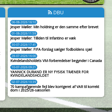
DBU
06-08-2026 16:10
Jesper Møller: Min holdning er den samme efter brevet
01-08-2026 11:59
Jesper Møller: Tilliden til Infantino er væk
30-07-2026 17:41
Jesper Møller: FIFA-forslag sælger fodboldens sjæl
28-07-2026 16:00
Kvindelandsholdets VM-forberedelser begynder i Canada
10-07-2026 09:21
t
YANNICK DURAND ER NY FYSISK TRÆNER FOR
KVINDELANDSHOLDET
02-07-2026 10:39
70 kampafgørende fejl blev korrigeret af VAR til korrekt
dom i 2025/26-sæsonen