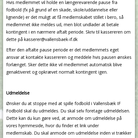
Hvis medlemmet vil holde en længerevarende pause fra
fodbold (fx på grund af en skade, skole/uddannelse eller
lignende) er det muligt at få medlemskabet stillet i bero, så
medlemmet ikke meldes ud, men blot undlader at betale
kontingent i en nærmere aftalt periode. Skriv til kassereren om
dette på kasserer@vallensbaek-if.dk
Efter den aftalte pause periode er det medlemmets eget
ansvar at kontakte kassereren og meddele hvis pausen ønskes
forlænget. Sker dette ikke vil medlemmet automatisk blive
genaktiveret og opkrævet normalt kontingent igen.
Udmeldelse
Ønsker du at stoppe med at spille fodbold i Vallensbæk IF
Fodbold skal du udmeldes. Du skal selv foretage udmeldelsen.
Dette kan du kun gøre ved, at anmode om udmeldelse på
vores hjemmeside, hvor du finder et link under
medlemskab. Du skal anmode om udmeldelse inden vi trækker