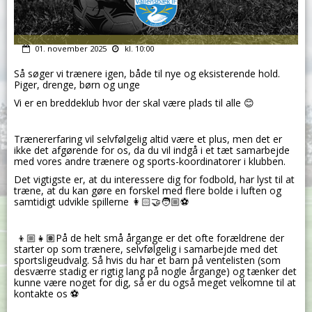
01. november 2025
kl. 10:00
Så søger vi trænere igen, både til nye og eksisterende hold.
Piger, drenge, børn og unge
Vi er en breddeklub hvor der skal være plads til alle 😊
Trænererfaring vil selvfølgelig altid være et plus, men det er
ikke det afgørende for os, da du vil indgå i et tæt samarbejde
med vores andre trænere og sports-koordinatorer i klubben.
Det vigtigste er, at du interessere dig for fodbold, har lyst til at
træne, at du kan gøre en forskel med flere bolde i luften og
samtidigt udvikle spillerne 👩🏻‍🤝‍🧑🏼⚽
👦🏼👧🏽På de helt små årgange er det ofte forældrene der
starter op som trænere, selvfølgelig i samarbejde med det
sportsligeudvalg. Så hvis du har et barn på ventelisten (som
desværre stadig er rigtig lang på nogle årgange) og tænker det
kunne være noget for dig, så er du også meget velkomne til at
kontakte os ⚽