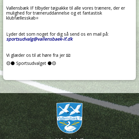
Vallensbæk IF tilbyder tøjpakke til alle vores trænere, der er
mulighed for træneruddannelse og et fantastisk
klubfællesskab⭐
Lyder det som noget for dig så send
os en mail på:
sportsudv
alg@vallensbaek-if.dk
Vi glæder os til at høre fra jer 📧
🟡⚫ Sportsudvalget ⚫🟡