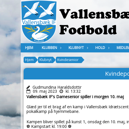
HJEM
KLUBBEN
KLUBNYT
HOLD
MEDLE
Hjem
Klubnyt
Kvindesenior
Kvindepo
Gudmundina Haraldsdottir
09. maj 2023
kl. 13:32
Vallensbæk IF's Damesenior spiller i morgen 10. maj
Glæd jer til et brag af en kamp i Vallensbæk Idrætscent
pokalkamp på hjemmebane.
Kampen bliver spillet på kunst 1, onsdag den 10. maj,
⚽ Kampstart kl. 19:00 ⚽