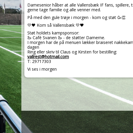
Damesenior håber at alle Vallensbæk IF fans, spillere
gerne tage familie og alle venner med.
På med den gule trøje i morgen - kom og støt 🥳👏
💛🖤 Kom så Vallensbæk 💛🖤
Støt holdets kampsponsor:
🦢 Café Svanen 🦢 - de støtter Damerne.
I morgen har de på menuen lækker braiseret nakkekam m/
dagen
Ring eller skriv til Claus og Kirsten for bestilling:
vallrest@hotmail.com
T: 29717303
Vi ses i morgen