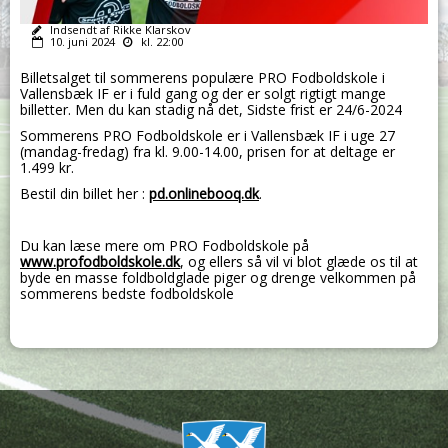
Indsendt af Rikke Klarskov
10. juni 2024
kl. 22:00
Billetsalget til sommerens populære PRO Fodboldskole i
Vallensbæk IF er i fuld gang og der er solgt rigtigt mange
billetter. Men du kan stadig nå det, Sidste frist er 24/6-2024
Sommerens PRO Fodboldskole er i Vallensbæk IF i
uge 27
(mandag-fredag) fra kl. 9.00-14.00, prisen for at deltage er
1.499 kr.
Bestil din billet her :
pd.onlinebooq.dk
.
Du kan læse mere om PRO Fodboldskole på
www.profodboldskole.dk
, og ellers så vil vi blot glæde os til at
byde en masse foldboldglade piger og drenge velkommen på
sommerens bedste fodboldskole