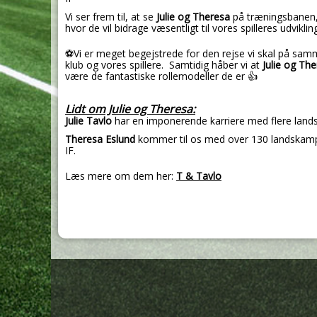
Vi ser frem til, at se
Julie og Theresa
på træningsbanen,
hvor de vil bidrage væsentligt til vores spilleres udviklin
⚽Vi er meget begejstrede for den rejse vi skal på s
klub og vores spillere. Samtidig håber vi at
Julie og Th
være de fantastiske rollemodeller de er 👍
Lidt om Julie og Theresa:
Julie Tavlo
har en imponerende karriere med flere land
Theresa Eslund
kommer til os med over 130 landskampe
IF.
Læs mere om dem her:
T & Tavlo