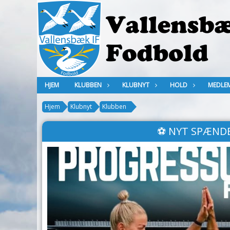
HJEM
KLUBBEN
KLUBNYT
HOLD
MEDLE
Hjem
Klubnyt
Klubben
⚽ NYT SPÆND