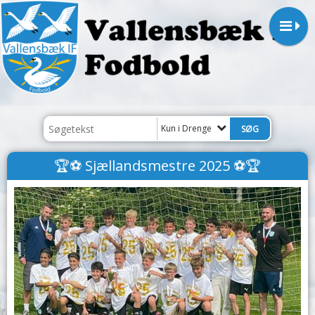
Kun i Drenge
🏆⚽ Sjællandsmestre 2025 ⚽🏆