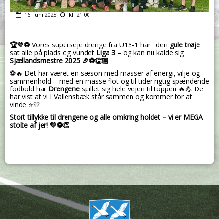
16. juni 2025
kl. 21:00
🏆💛⚽️
Vores superseje drenge fra U13-1 har i den
gule trøje
sat alle på plads og vundet
Liga 3
– og kan nu kalde sig
Sjællandsmestre 2025 🎉⚽👏🏽
⚽🔥 Det har været en sæson med masser af energi, vilje og
sammenhold – med en masse flot og til tider rigtig spændende
fodbold har
Drengene
spillet sig hele vejen til toppen 🔥💪 De
har vist at vi I Vallensbæk står sammen og kommer for at
vinde ⭐💛
Stort tillykke til drengene og alle omkring holdet – vi er MEGA
stolte af jer! 💛⚽️👏